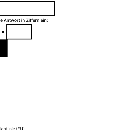
ne Antwort in Ziffern ein:
f =
chtlinie (EU)