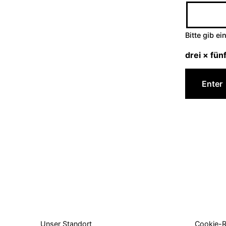
Bitte gib ei
drei × fün
Unser Standort
Cookie-Ri