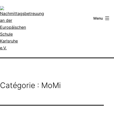
Aller
au
contenu
Menu
Nachmittagsbetreuung
an
der
Europäischen
Schule
Catégorie :
MoMi
Karlsruhe
e.V.